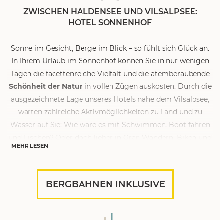
spazieren und den See umrunden können. Alle, die sich ein
ZWISCHEN HALDENSEE UND VILSALPSEE:
HOTEL SONNENHOF
wenig Nervenkitzel wünschen, nimmt unser staatlich
geprüfter
Bergführer
beim Wandern im Tannheimer Tal
Sonne im Gesicht, Berge im Blick – so fühlt sich Glück an.
gerne mit zu anspruchsvolleren, lohnenswerten Touren.
In Ihrem Urlaub im Sonnenhof können Sie in nur wenigen
Wussten Sie schon? Das Gebiet rund um den Vilsalpsee
Tagen die facettenreiche Vielfalt und die atemberaubende
und unser Hotel wurde zum
schönsten Wandergebiet in
Schönheit der Natur
in vollen Zügen auskosten. Durch die
Tirol
gekürt!
ausgezeichnete Lage unseres Hotels nahe dem Vilsalpsee,
warten zahlreiche Aktivmöglichkeiten zu Land und zu
Wasser auf Sie: Wie wäre es mit Schwimmen, Boot fahren
und Fischen? Oder doch lieber in Grän Wandern, Biken und
MEHR LESEN
Spazieren? Wir sind zwar kein ausgewiesenes Sporthotel
im Tannheimer Tal, aber bei uns warten trotzdem eine Fülle
an Aktivmöglichkeiten! Für einen kurzen Zwischenstopp
BERGBAHNEN INKLUSIVE
oder den gelungenen Abschluss eines aktiven Tags laden
31
bewirtschaftete Almen
und Hütten in der Region
Vilsalpsee nahe des Hotel Sonnenhof zur gemütlichen