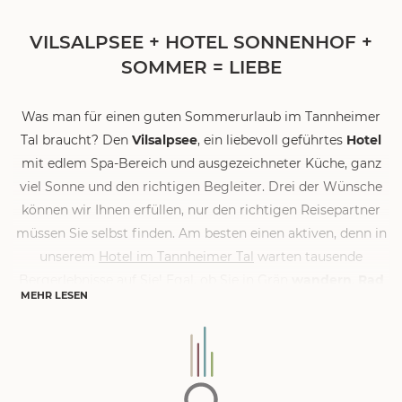
VILSALPSEE + HOTEL SONNENHOF +
SOMMER = LIEBE
Was man für einen guten Sommerurlaub im Tannheimer
Tal braucht? Den
Vilsalpsee
, ein liebevoll geführtes
Hotel
mit edlem Spa-Bereich und ausgezeichneter Küche, ganz
viel Sonne und den richtigen Begleiter. Drei der Wünsche
können wir Ihnen erfüllen, nur den richtigen Reisepartner
müssen Sie selbst finden. Am besten einen aktiven, denn in
unserem
Hotel im Tannheimer Tal
warten tausende
Bergerlebnisse auf Sie! Egal, ob Sie in Grän
wandern
,
Rad
MEHR LESEN
fahren
,
schwimmen
,
golfen
oder
fischen
möchten – im
Naturhotel Sonnenhof wartet ein umfangreiches
Aktivprogramm direkt vor der Haustür auf Sie. Außerdem
erreichen Sie in nur 10 Autominuten den glasklaren,
tiefblauen Vilsalpsee vom Hotel aus, wo Sie herrlich