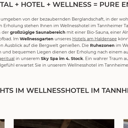
TAL + HOTEL + WELLNESS = PURE 
ls umgeben von der bezaubernden Berglandschaft, in der wo
n Erholung stehen Ihnen im Wellnesshotel im Tannheimer Ta
h der
großzügige Saunabereich
mit einer Bio-Sauna, einer Al
pfbad. Im
Wellnessgarten
unseres
Hotels am Haldensee
könne
n Ausblick auf die Bergwelt genießen. Die
Ruhezonen
im We
en und bequemen Liegen dienen der Erholung nach einem au
eritual
in unserem
Sky Spa im 4. Stock
. Ein wahrer Traum 
gefühl erwartet Sie in unserem Wellnesshotel im Tannheimer
GHTS IM WELLNESSHOTEL IM TANNH