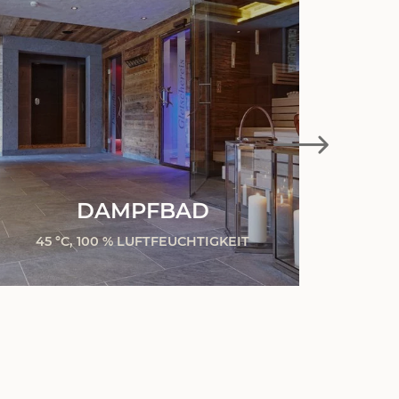
DAMPFBAD
W
45 °C, 100 % LUFTFEUCHTIGKEIT