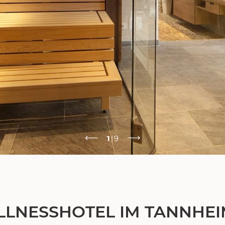
1
|
9
LNESSHOTEL IM TANNHE