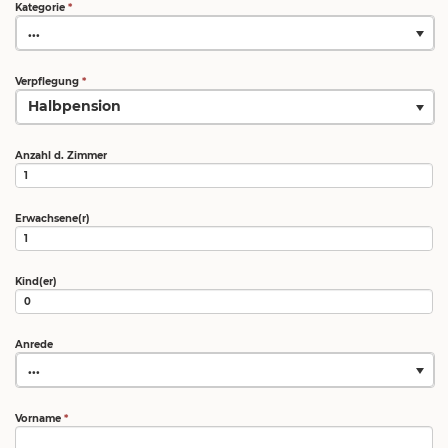
Kategorie
*
...
Verpflegung
*
Halbpension
Anzahl d. Zimmer
Erwachsene(r)
Kind(er)
Anrede
...
Vorname
*