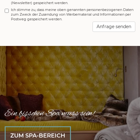
(Newsletter) gespeichert werden.
Ich stimme zu, dass meine oben genannten personenbezogenen Daten
zum Zweck der Zusendung von Werbematerial und Informationen per
Postweg gespeichert werden.
RESTPLATZ
Anfrage senden
UND
LÜCKEN
Ein bisschen Spa muss sein!
ZUM SPA-BEREICH