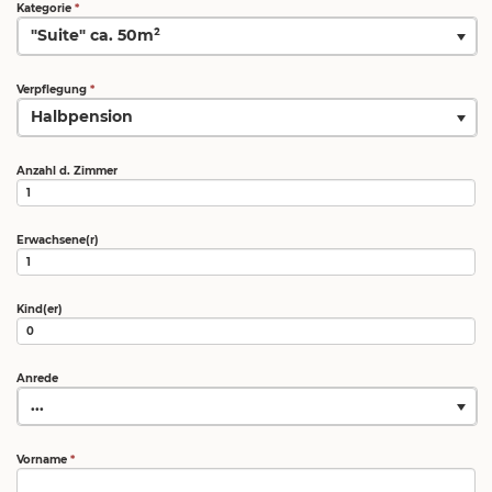
Kategorie
*
"Suite" ca. 50m²
Verpflegung
*
Halbpension
Anzahl d. Zimmer
Erwachsene(r)
Kind(er)
Anrede
...
Vorname
*