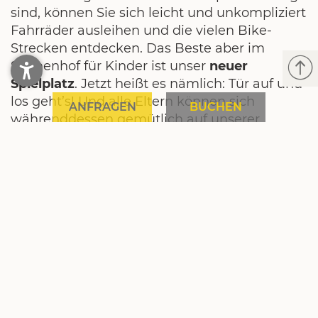
sind, können Sie sich leicht und unkompliziert
Fahrräder ausleihen und die vielen Bike-
Strecken entdecken. Das Beste aber im
Sonnenhof für Kinder ist unser
neuer
Spielplatz
. Jetzt heißt es nämlich: Tür auf und
los geht’s! Und alle Eltern können sich
ANFRAGEN
BUCHEN
währenddessen gemütlich auf unserer
Sonnenterrasse zurücklehnen und ein
Glas
Weißwein
genießen. Klingt doch perfekt,
oder?
HEISS AUF NEUIGKEITEN?