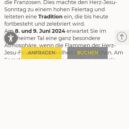
die Franzosen. Dies machte den Herz-Jesu-
Sonntag zu einem hohen Feiertag und
leiteten eine
Tradition
ein, die bis heute
fortbesteht und zelebriert wird.
Am
8. und 9. Juni 2024
erwartet Sie im
Tannheimer Tal eine ganz besondere
Atmosphäre, wenn die Flammen der Herz-
Jesu-Feuer die Dunkelheit durchbrechen. Am
ANFRAGEN
BUCHEN
Samstag lodern die Feuer in Nesselwängle
und Grän-Haldensee, am folgenden Tag in
Schattwald, Tannheim, Zöblen und Jungholz.
Diese eindrucksvolle Tradition ist nicht nur ein
Zeichen des Gedenkens, sondern auch ein
Beweis für das starke Kulturbewusstsein bei
uns im Tannheimer Tal. Durch das Feuer
halten
wir
unsere
Geschichte
und unser
Brauchtum
lebendig. Wir treffen uns mit der
Familie und Freunden
, um diese Feuer vom