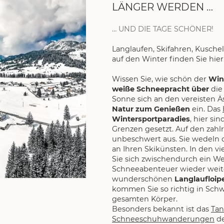
LÄNGER WERDEN …
… UND DIE TAGE SCHÖNER!
Langlaufen, Skifahren, Kusche
auf den Winter finden Sie hier
Wissen Sie, wie schön der
Wint
weiße Schneepracht über
die
Sonne sich an den vereisten Äs
Natur zum Genießen
ein. Das
Wintersportparadies
, hier si
Grenzen gesetzt. Auf den zahl
unbeschwert aus. Sie wedeln 
an Ihren Skikünsten. In den v
Sie sich zwischendurch ein We
Schneeabenteuer wieder weit
wunderschönen
Langlaufloip
kommen Sie so richtig in Sch
gesamten Körper.
Besonders bekannt ist das
Tan
Schneeschuhwanderungen
de