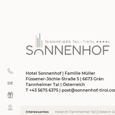
Hotel Sonnenhof | Familie Müller
Füssener-Jöchle-Straße 5 | 6673 Grän
DE
Deutsch
Tannheimer Tal | Österreich
T +43 5675 6375
|
post@
sonnenhof-tirol.
c
Interessantes
Hotel im Tannheimer Tal
|
Hotel in 