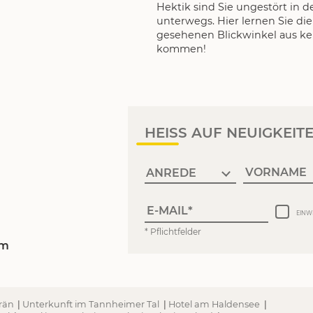
Hektik sind Sie ungestört in d
unterwegs. Hier lernen Sie di
gesehenen Blickwinkel aus ke
kommen!
HEISS AUF NEUIGKEIT
VORNAME
E-MAIL
EINW
* Pflichtfelder
om
Grän
|
Unterkunft im Tannheimer Tal
|
Hotel am Haldensee
|