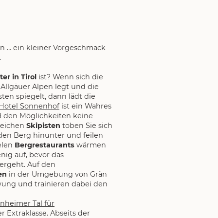
ln … ein kleiner Vorgeschmack
.
er in Tirol
ist? Wenn sich die
 Allgäuer Alpen legt und die
ten spiegelt, dann lädt die
Hotel Sonnenhof
ist ein Wahres
nd den Möglichkeiten keine
reichen
Skipisten
toben Sie sich
den Berg hinunter und feilen
ielen
Bergrestaurants
wärmen
nig auf, bevor das
ergeht. Auf den
en
in der Umgebung von Grän
wung und trainieren dabei den
nheimer Tal für
r Extraklasse. Abseits der