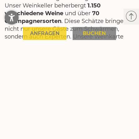
Unser Weinkeller beherbergt
1.150
verschiedene Weine
und über
70
Champagnersorten
. Diese Schätze bringen
nicht nur unsere Gäste zum Schwärmen,
ANFRAGEN
BUCHEN
sondern auch Experten. Unsere Weinkarte
wurde vom Meininger Verlag als eine der
hundert besten ausgezeichnet und erhielt die
Höchstnote von drei Flaschen vom
Gourmetführer „A la Carte“. Unser
Weinexperte Rainer Müller berät Sie gerne bei
der Suche nach einem neuen Lieblingswein.
Zu guter Letzt unser Geheimtipp für Sie: Im
November
genießen Sie die herbstliche
Stimmung im Tannheimer Tal
ganz für sich
allein
. Die Sonne blinzelt hinter den Bergen
hervor, der erste Schnee bedeckt die Gipfel –
und Sie lassen es sich in unserem Innenpool
und unserer Saunalandschaft gut gehen.