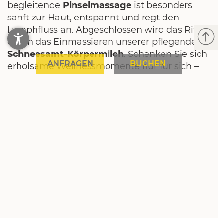
begleitende
Pinselmassage
ist besonders
sanft zur Haut, entspannt und regt den
Lymphfluss an. Abgeschlossen wird das Ritual
durch das Einmassieren unserer pflegenden
Schneesamt-Körpermilch
. Schenken Sie sich
ANFRAGEN
BUCHEN
erholsame Wellnessmomente nur für sich –
mit diesem und weiteren Pflegeritualen,
durchgeführt vom erfahrenen Spa-Team
unseres
Hotels in Österreich mit 4 Sternen
.
HEISS AUF NEUIGKEITEN?