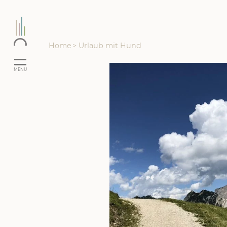
Home
>
Urlaub mit Hund
MENU