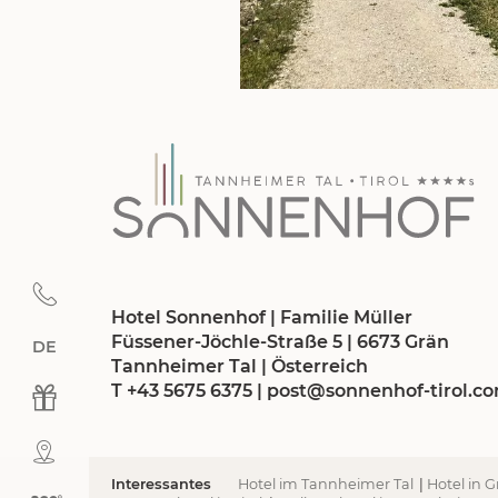
Hotel Sonnenhof | Familie Müller
Füssener-Jöchle-Straße 5 | 6673 Grän
DE
Deutsch
Tannheimer Tal | Österreich
T +43 5675 6375
|
post@
sonnenhof-tirol.
c
Interessantes
Hotel im Tannheimer Tal
|
Hotel in 