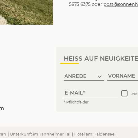
5675 6375 oder
post@
sonnenho
HEISS AUF NEUIGKEIT
VORNAME
E-MAIL
EINW
* Pflichtfelder
om
Grän
|
Unterkunft im Tannheimer Tal
|
Hotel am Haldensee
|