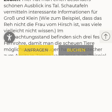
schönen Ausblick ins Tal. Schautafeln
vermitteln interessante Informationen für
Groß und Klein (Wie zum Beispiel, dass das
Reh nicht die Frau vom Hirsch ist, was viele
vielleicht nicht wissen.) Im
Beobachtungsstand befinden sich drei feste
Fernrohre, damit man die scheuen Tiere
möglichst gut vor Augen hat. Ein Abstecher
ANFRAGEN
BUCHEN
zum Ansitz in Zöblen kann man zum Beispiel
super mit einer
Radtour
oder einem herrlich
langen
Spaziergang
verbinden. Besuchen Sie
uns im
Familienhotel im Tannheimer Tal
und
erleben Sie noch mehr Abenteuer wie dieses!