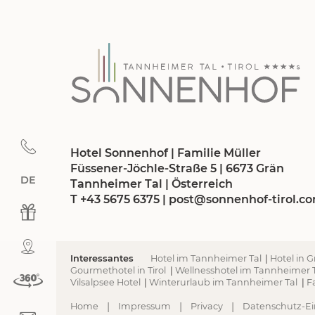
Hotel Sonnenhof | Familie Müller
Füssener-Jöchle-Straße 5 | 6673 Grän
DE
Deutsch
Tannheimer Tal | Österreich
T +43 5675 6375
|
post@
sonnenhof-tirol.
c
Interessantes
Hotel im Tannheimer Tal
|
Hotel in 
Gourmethotel in Tirol
|
Wellnesshotel im Tannheimer 
Vilsalpsee Hotel
|
Winterurlaub im Tannheimer Tal
|
F
|
|
|
Home
Impressum
Privacy
Datenschutz-Ei