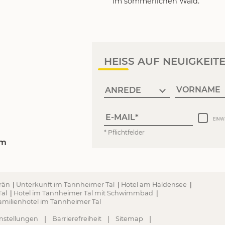
im sommerlichen Wald.
HEISS AUF NEUIGKEIT
VORNAME
E-MAIL
EINW
* Pflichtfelder
om
Grän
|
Unterkunft im Tannheimer Tal
|
Hotel am Haldensee
|
Tal
|
Hotel im Tannheimer Tal mit Schwimmbad
|
amilienhotel im Tannheimer Tal
|
|
|
nstellungen
Barrierefreiheit
Sitemap