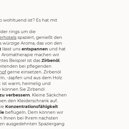
 wohltuend ist? Es hat mit
der rings um die
rhotels
spaziert, genießt den
s würzige Aroma, das von den
t
lässt uns
entspannen
und hat
er Aromatherapie machen wir
tes Beispiel ist das
Zirbenöl
,
eitenden bei pflegenden
hof
gerne einsetzen. Zirbenöl
ln, -zapfen und aus dem Holz
 ist warm, heimelig und
e können Sie Zirbenöl
zu verbessern
. Kleine Säckchen
chen den Kleiderschrank auf.
die
Konzentrationsfähigkeit
ie
beflügeln. Dem können wir
 Ihnen bei Ihrem nächsten
nen ausgedehnten Spaziergang