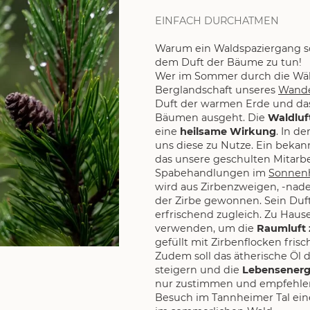
EINFACH DURCHATMEN
Warum ein Waldspaziergang so
dem Duft der Bäume zu tun!
Wer im Sommer durch die Wäl
Berglandschaft unseres
Wande
Duft der warmen Erde und da
Bäumen ausgeht. Die
Waldluf
eine
heilsame Wirkung
. In d
uns diese zu Nutze. Ein bekann
das unsere geschulten Mitarb
Spabehandlungen im
Sonnen
wird aus Zirbenzweigen, -nade
der Zirbe gewonnen. Sein Duft
erfrischend zugleich. Zu Haus
verwenden, um die
Raumluft 
gefüllt mit Zirbenflocken fris
Zudem soll das ätherische Öl 
steigern und die
Lebensenerg
nur zustimmen und empfehlen
Besuch im Tannheimer Tal ei