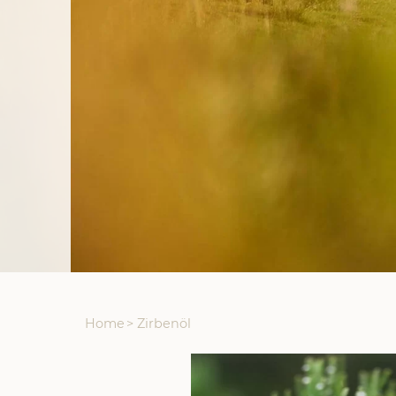
Home
>
Zirbenöl