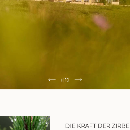
1
|
10
DIE KRAFT DER ZIRBE