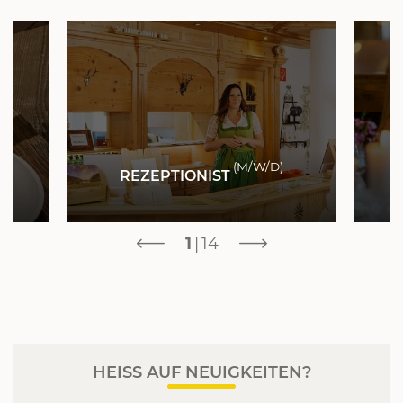
C
)
(M/W/D)
REZEPTIONIST
1
|
14
HEISS AUF NEUIGKEITEN?